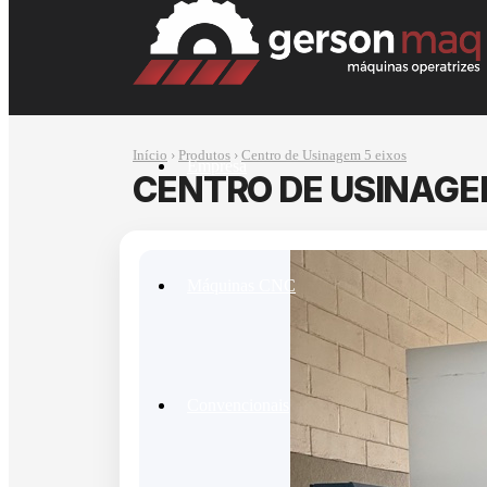
Início
›
Produtos
›
Centro de Usinagem 5 eixos
Empresa
CENTRO DE USINAGEM
Máquinas CNC
Convencionais