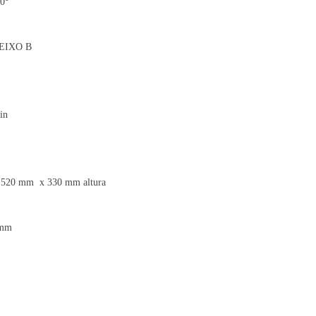
0°
EIXO B
in
0 mm x 330 mm altura
 mm