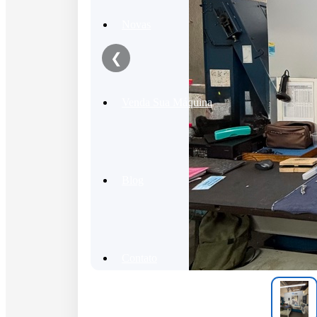
Novas
❮
Venda Sua Máquina
Blog
Contato